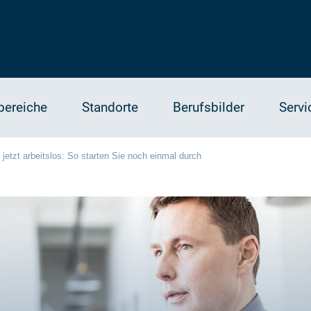
bereiche
Standorte
Berufsbilder
Servi
 jetzt arbeitslos: So starten Sie noch einmal durch