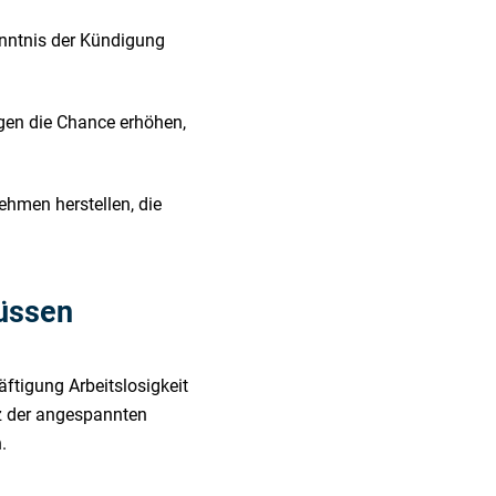
enntnis der Kündigung
.
gen die Chance erhöhen,
hmen herstellen, die
müssen
ftigung Arbeitslosigkeit
tz der angespannten
.