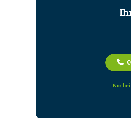
Ih
0
Nur bei