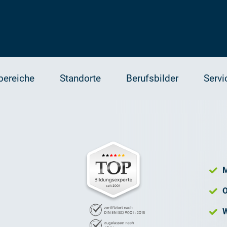
bereiche
Standorte
Berufsbilder
Servi
M
O
W