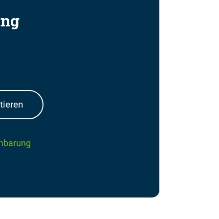
ung
tieren
inbarung