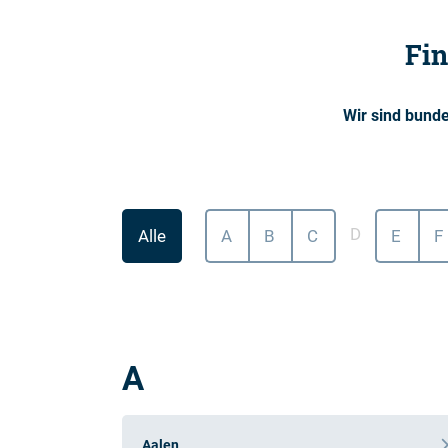
Fin
Wir sind bund
D
Alle
A
B
C
E
F
A
Aalen