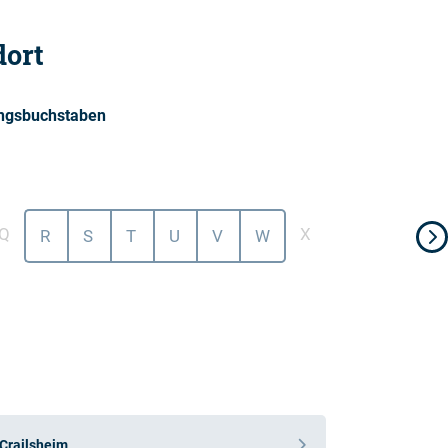
dort
angsbuchstaben
Q
X
Y
Z
R
S
T
U
V
W
C
Crailsheim