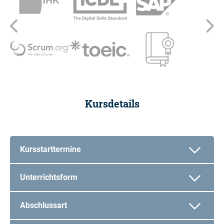
Zurück
We
Kursdetails
Kursstarttermine
Unterrichtsform
Abschlussart