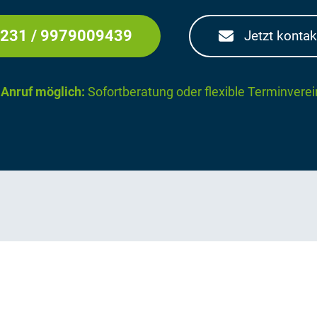
231 / 9979009439
Jetzt kontak
 Anruf möglich:
Sofortberatung oder flexible Terminvere