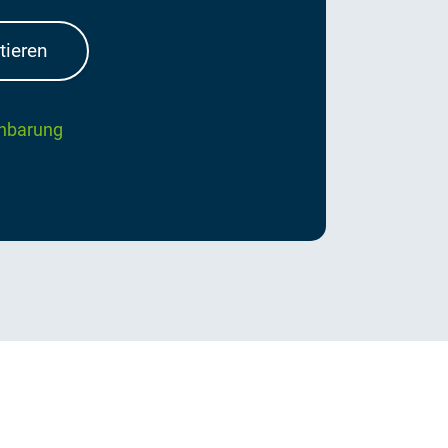
tieren
inbarung