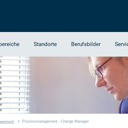
bereiche
Standorte
Berufsbilder
Servi
Prozessmanagement - Change Manager
agement