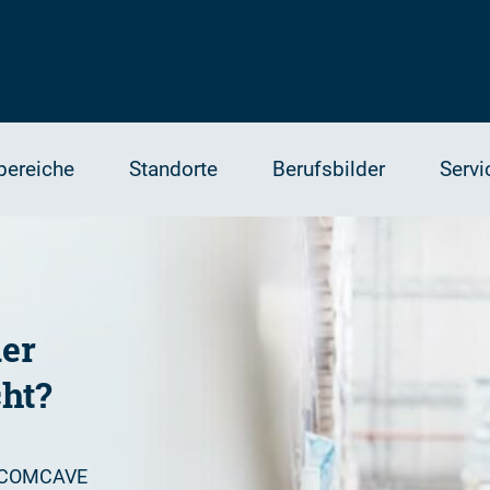
bereiche
Standorte
Berufsbilder
Servi
der
cht?
i COMCAVE