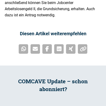
anschließend können Sie beim Jobcenter
Arbeitslosengeld II, die Grundsicherung, erhalten. Auch
dazu ist ein Antrag notwendig.
Diesen Artikel weiterempfehlen
COMCAVE Update – schon
abonniert?