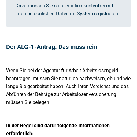
Dazu müssen Sie sich lediglich kostenfrei mit
Ihren persönlichen Daten im System registrieren.
Der ALG-1-Antrag: Das muss rein
Wenn Sie bei der Agentur für Arbeit Arbeitslosengeld
beantragen, müssen Sie natürlich nachweisen, ob und wie
lange Sie gearbeitet haben. Auch Ihren Verdienst und das
Abführen der Beiträge zur Arbeitslosenversicherung
müssen Sie belegen.
In der Regel sind dafür folgende Informationen
erforderlich: