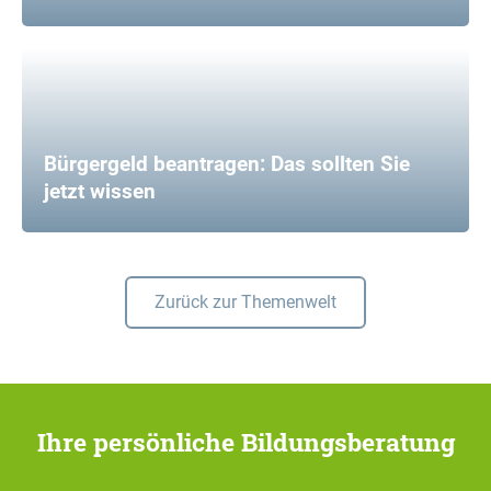
Bürgergeld beantragen: Das sollten Sie
jetzt wissen
Zurück zur Themenwelt
Ihre persönliche Bildungsberatung