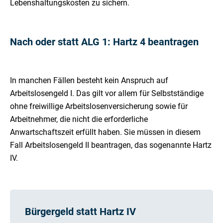
Lebenshaltungskosten zu sichern.
Nach oder statt ALG 1: Hartz 4 beantragen
In manchen Fällen besteht kein Anspruch auf
Arbeitslosengeld I. Das gilt vor allem für Selbstständige
ohne freiwillige Arbeitslosenversicherung sowie für
Arbeitnehmer, die nicht die erforderliche
Anwartschaftszeit erfüllt haben. Sie müssen in diesem
Fall Arbeitslosengeld II beantragen, das sogenannte Hartz
IV.
Bürgergeld statt Hartz IV