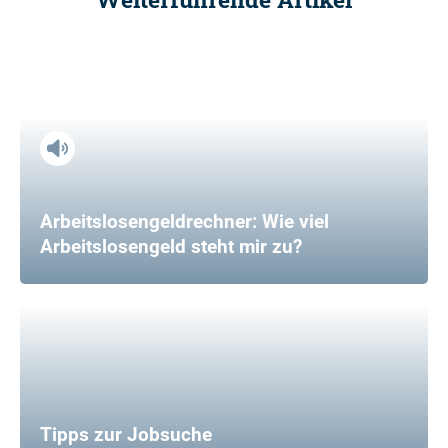
Arbeitslosengeldrechner: Wie viel
Arbeitslosengeld steht mir zu?
Tipps zur Jobsuche