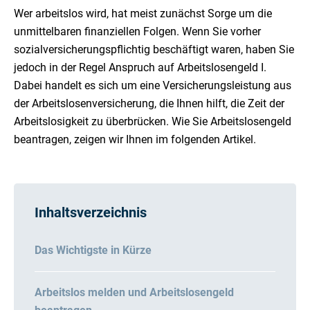
Wer arbeitslos wird, hat meist zunächst Sorge um die
unmittelbaren finanziellen Folgen. Wenn Sie vorher
sozialversicherungspflichtig beschäftigt waren, haben Sie
jedoch in der Regel Anspruch auf Arbeitslosengeld I.
Dabei handelt es sich um eine Versicherungsleistung aus
der Arbeitslosenversicherung, die Ihnen hilft, die Zeit der
Arbeitslosigkeit zu überbrücken. Wie Sie Arbeitslosengeld
beantragen, zeigen wir Ihnen im folgenden Artikel.
Inhaltsverzeichnis
Das Wichtigste in Kürze
Arbeitslos melden und Arbeitslosengeld