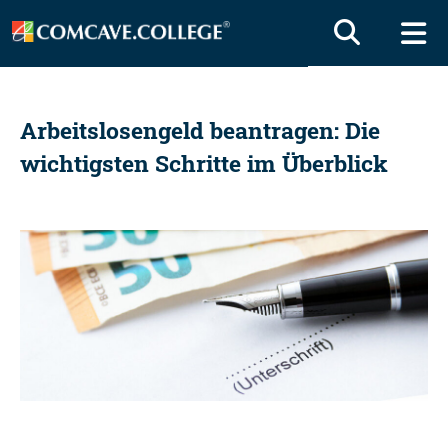
Arbeitslosengeld beantragen: Die
wichtigsten Schritte im Überblick