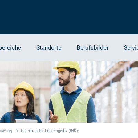
bereiche
Standorte
Berufsbilder
Servi
Fachkraft für Lagerlogistik (IHK)
haffung