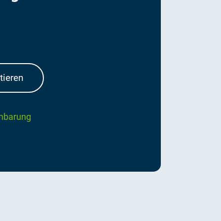
tieren
inbarung