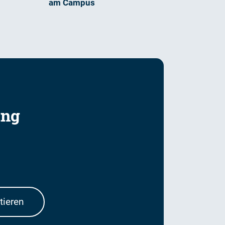
am Campus
ung
tieren