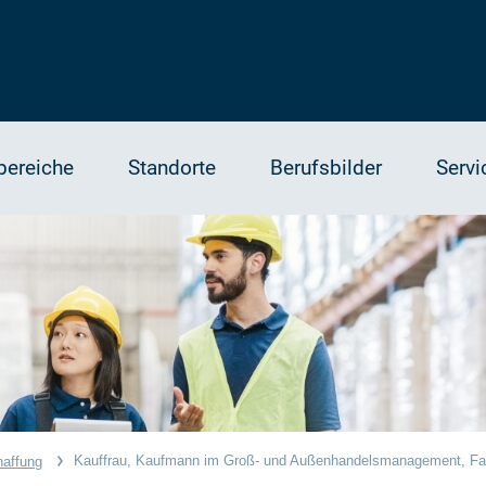
bereiche
Standorte
Berufsbilder
Servi
Kauffrau, Kaufmann im Groß- und Außenhandelsmanagement, Fac
haffung