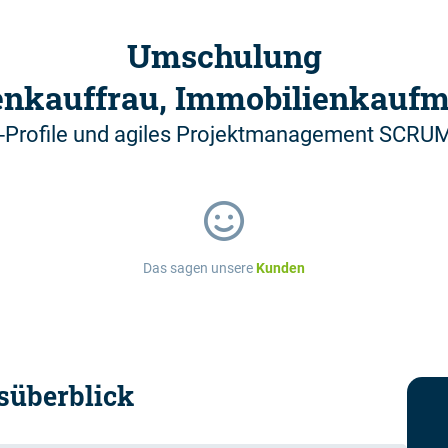
Umschulung
enkauffrau, Immobilienkaufm
-Profile und agiles Projektmanagement SCRUM M
Das sagen unsere
Kunden
süberblick