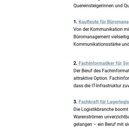
Quereinsteigerinnen und Que
1.
Kaufleute für Büroman
Von der Kommunikation mit
Büromanagement vielseitige
Kommunikationsstärke und 
2.
Fachinformatiker für Sy
Der Beruf des Fachinformati
attraktive Option. Fachinf
dass die IT-Infrastruktur zuv
3.
Fachkraft für Lagerlogi
Die Logistikbranche boomt w
Warenströmen unverzichtbar
gelangen – ein Beruf mit si