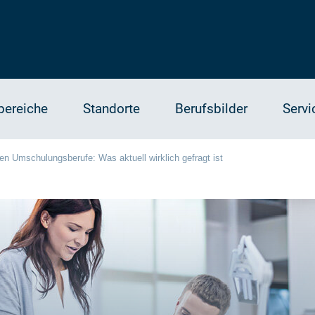
bereiche
Standorte
Berufsbilder
Servi
ten Umschulungsberufe: Was aktuell wirklich gefragt ist